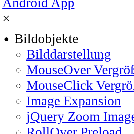
×
Bildobjekte
Bilddarstellung
MouseOver Vergrö
MouseClick Vergrö
Image Expansion
jQuery Zoom Imag
RollOver Preload