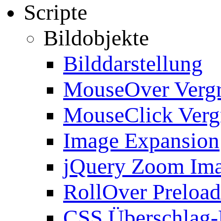
Scripte
Bildobjekte
Bilddarstellung
MouseOver Verg
MouseClick Verg
Image Expansion
jQuery Zoom Im
RollOver Preload
CSS Überschlag-