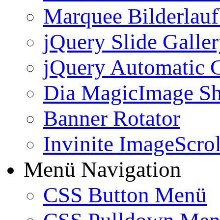
Marquee Bilderlau
jQuery Slide Galle
jQuery Automatic G
Dia MagicImage S
Banner Rotator
Invinite ImageScrol
Menü Navigation
CSS Button Menü