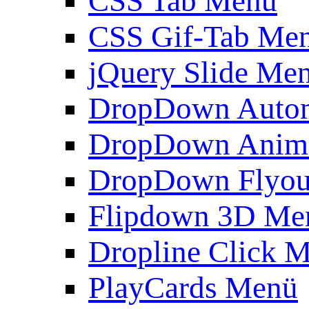
CSS Tab Menü
CSS Gif-Tab Me
jQuery Slide Me
DropDown Autom
DropDown Anim
DropDown Flyou
Flipdown 3D Me
Dropline Click 
PlayCards Menü