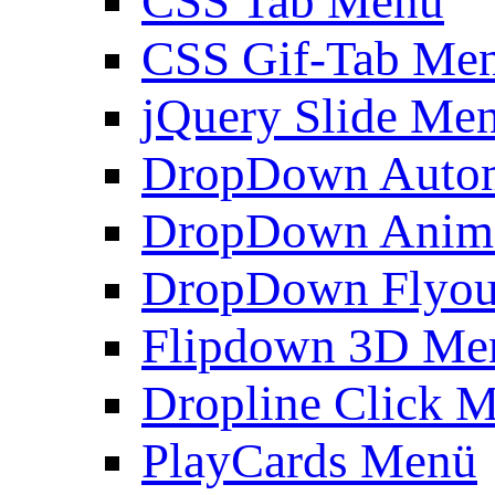
CSS Tab Menü
CSS Gif-Tab Me
jQuery Slide Me
DropDown Autom
DropDown Anim
DropDown Flyou
Flipdown 3D Me
Dropline Click 
PlayCards Menü