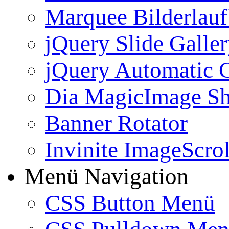
Marquee Bilderlau
jQuery Slide Galle
jQuery Automatic G
Dia MagicImage S
Banner Rotator
Invinite ImageScrol
Menü Navigation
CSS Button Menü