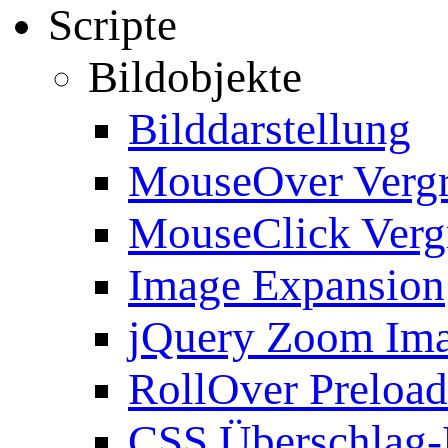
Scripte
Bildobjekte
Bilddarstellung
MouseOver Verg
MouseClick Verg
Image Expansion
jQuery Zoom Im
RollOver Preload
CSS Überschlag-