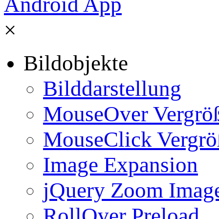
×
Bildobjekte
Bilddarstellung
MouseOver Vergrö
MouseClick Vergrö
Image Expansion
jQuery Zoom Imag
RollOver Preload